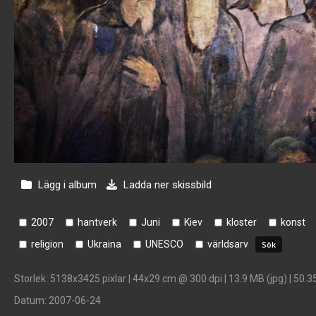
Lägg i album
Ladda ner skissbild
2007
hantverk
Juni
Kiev
kloster
konst
religion
Ukraina
UNESCO
världsarv
Storlek
: 5138x3425 pixlar | 44x29 cm @ 300 dpi | 13.9 MB (jpg) | 50.3
Datum
: 2007-06-24