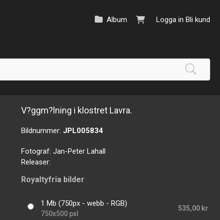
Album
Logga in
Bli kund
V?ggm?lning i klostret Lavra.
Bildnummer:
JPL005834
Fotograf:
Jan-Peter Lahall
Releaser:
Royaltyfria bilder
1 Mb (750px - webb - RGB)
535,00 kr
750x500 pxl