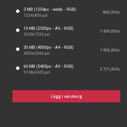
3 MB (1254px - webb - RGB)
863,00 kr
1254x836 pxl
10 MB (2300px - A5 - RGB)
1 409,00 kr
2300x1533 pxl
30 MB (4000px - A4 - RGB)
1 955,00 kr
4000x2666 pxl
60 MB (5400px - A3 - RGB)
2 731,00 kr
5138x3425 pxl
Lägg i varukorg