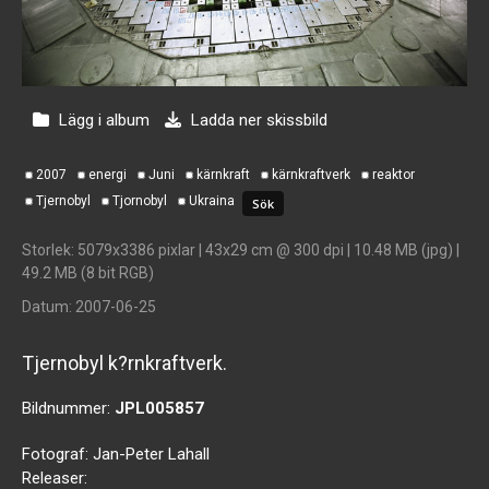
Lägg i album
Ladda ner skissbild
2007
energi
Juni
kärnkraft
kärnkraftverk
reaktor
Tjernobyl
Tjornobyl
Ukraina
Storlek
: 5079x3386 pixlar | 43x29 cm @ 300 dpi | 10.48 MB (jpg) |
49.2 MB (8 bit RGB)
Datum
: 2007-06-25
Tjernobyl k?rnkraftverk.
Bildnummer:
JPL005857
Fotograf:
Jan-Peter Lahall
Releaser: