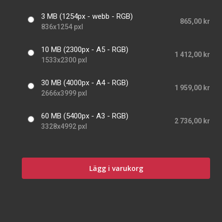
3 MB (1254px - webb - RGB)
865,00 kr
836x1254 pxl
10 MB (2300px - A5 - RGB)
1 412,00 kr
1533x2300 pxl
30 MB (4000px - A4 - RGB)
1 959,00 kr
2666x3999 pxl
60 MB (5400px - A3 - RGB)
2 736,00 kr
3328x4992 pxl
Lägg i varukorg