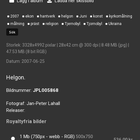
Lägg i album
Ladda ner skissbild
2007
ekon
hantverk
helgon
Juni
konst
kyrkomålning
målning
präst
religion
Tjernobyl
Tjornobyl
Ukraina
Storlek
: 3328x4992 pixlar | 28x42 cm @ 300 dpi | 8.48 MB (jpg) |
47.53 MB (8 bit RGB)
Datum
: 2007-06-25
Helgon.
Bildnummer:
JPL005868
Fotograf:
Jan-Peter Lahall
Releaser:
Royaltyfria bilder
1 Mb (750px - webb - RGB)
500x750
536,00 kr