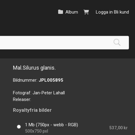
Album
Logga in
Bli kund
Mal.Silurus glanis.
Bildnummer:
JPL005895
Fotograf:
Jan-Peter Lahall
Releaser:
Royaltyfria bilder
1 Mb (750px - webb - RGB)
537,00 kr
500x750 pxl