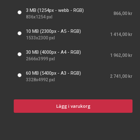
3 MB (1254px - webb - RGB)
866,00 kr
836x1254 pxl
10 MB (2300px - A5 - RGB)
1 414,00 kr
1533x2300 pxl
30 MB (4000px - A4 - RGB)
1 962,00 kr
2666x3999 pxl
60 MB (5400px - A3 - RGB)
2 741,00 kr
3328x4992 pxl
Lägg i varukorg