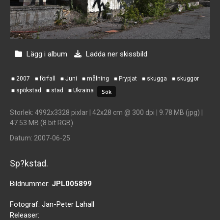
Lägg i album
Ladda ner skissbild
2007
förfall
Juni
målning
Prypjat
skugga
skuggor
spökstad
stad
Ukraina
Storlek
: 4992x3328 pixlar | 42x28 cm @ 300 dpi | 9.78 MB (jpg) |
47.53 MB (8 bit RGB)
Datum
: 2007-06-25
Sp?kstad.
Bildnummer:
JPL005899
Fotograf:
Jan-Peter Lahall
Releaser: