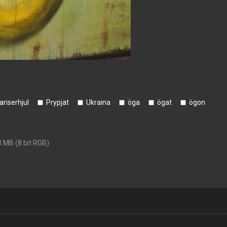
ariserhjul
Prypjat
Ukraina
öga
ögat
ögon
3 MB (8 bit RGB)