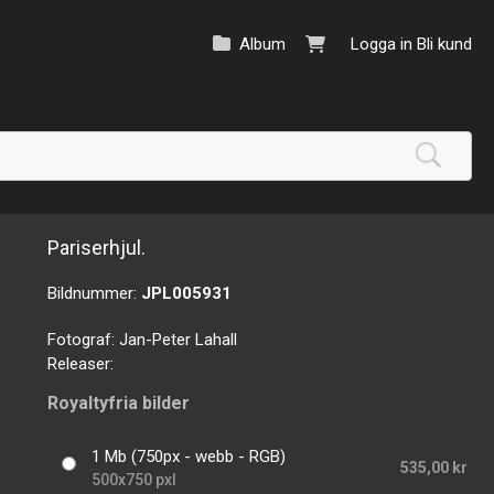
Album
Logga in
Bli kund
Pariserhjul.
Bildnummer:
JPL005931
Fotograf:
Jan-Peter Lahall
Releaser:
Royaltyfria bilder
1 Mb (750px - webb - RGB)
535,00 kr
500x750 pxl