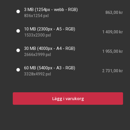
3 MB (1254px - webb - RGB)
863,00 kr
836x1254 pxl
10 MB (2300px - A5 - RGB)
1 409,00 kr
1533x2300 pxl
30 MB (4000px - A4 - RGB)
1 955,00 kr
2666x3999 pxl
60 MB (5400px - A3 - RGB)
2 731,00 kr
3328x4992 pxl
Lägg i varukorg