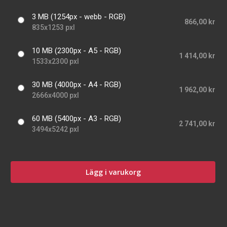
3 MB (1254px - webb - RGB)
866,00 kr
835x1253 pxl
10 MB (2300px - A5 - RGB)
1 414,00 kr
1533x2300 pxl
30 MB (4000px - A4 - RGB)
1 962,00 kr
2666x4000 pxl
60 MB (5400px - A3 - RGB)
2 741,00 kr
3494x5242 pxl
Lägg i varukorg