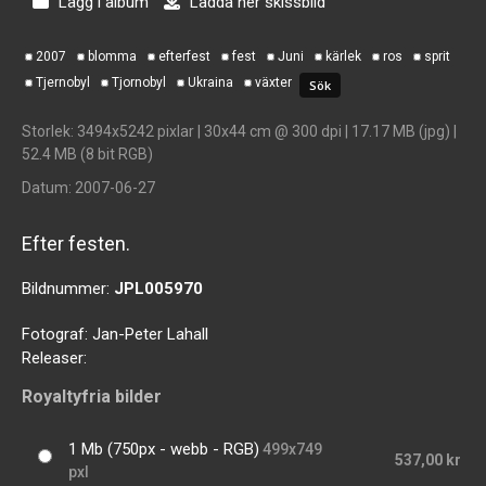
Lägg i album
Ladda ner skissbild
2007
blomma
efterfest
fest
Juni
kärlek
ros
sprit
Tjernobyl
Tjornobyl
Ukraina
växter
Storlek
: 3494x5242 pixlar | 30x44 cm @ 300 dpi | 17.17 MB (jpg) |
52.4 MB (8 bit RGB)
Datum
: 2007-06-27
Efter festen.
Bildnummer:
JPL005970
Fotograf:
Jan-Peter Lahall
Releaser:
Royaltyfria bilder
1 Mb (750px - webb - RGB)
499x749
537,00 kr
pxl