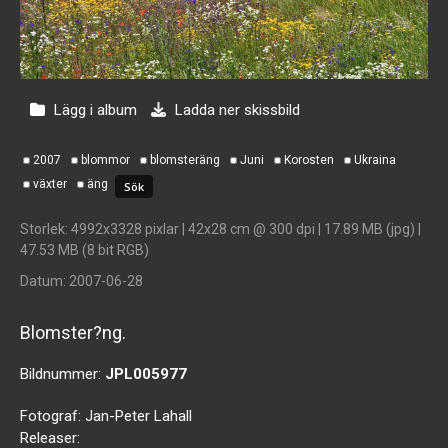
Lägg i album
Ladda ner skissbild
2007
blommor
blomsteräng
Juni
Korosten
Ukraina
växter
äng
Storlek
: 4992x3328 pixlar | 42x28 cm @ 300 dpi | 17.89 MB (jpg) |
47.53 MB (8 bit RGB)
Datum
: 2007-06-28
Blomster?ng.
Bildnummer:
JPL005977
Fotograf:
Jan-Peter Lahall
Releaser: