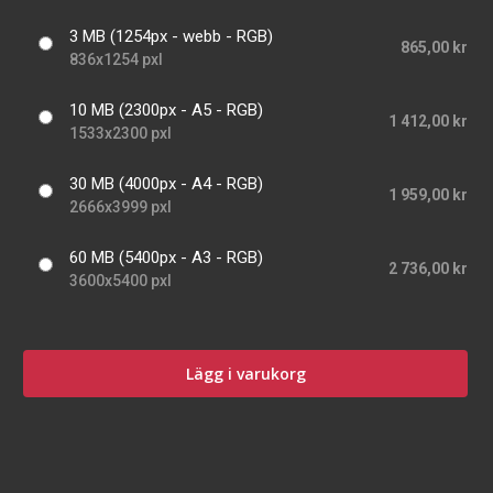
3 MB (1254px - webb - RGB)
865,00 kr
836x1254 pxl
10 MB (2300px - A5 - RGB)
1 412,00 kr
1533x2300 pxl
30 MB (4000px - A4 - RGB)
1 959,00 kr
2666x3999 pxl
60 MB (5400px - A3 - RGB)
2 736,00 kr
3600x5400 pxl
Lägg i varukorg