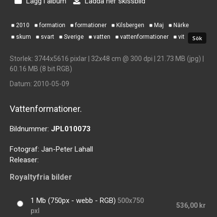
Lägg i album
Ladda ner skissbild
2010
formation
formationer
Kilsbergen
Maj
Närke
skum
svart
Sverige
vatten
vattenformationer
vit
Storlek
: 3744x5616 pixlar | 32x48 cm @ 300 dpi | 21.73 MB (jpg) |
60.16 MB (8 bit RGB)
Datum
: 2010-05-09
Vattenformationer.
Bildnummer:
JPL010073
Fotograf:
Jan-Peter Lahall
Releaser:
Royaltyfria bilder
1 Mb (750px - webb - RGB)
500x750
536,00 kr
pxl