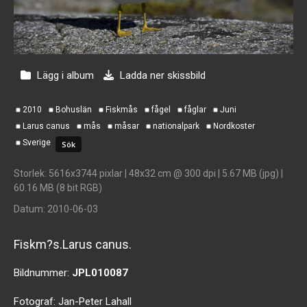
Lägg i album
Ladda ner skissbild
2010
Bohuslän
Fiskmås
fågel
fåglar
Juni
Larus canus
mås
måsar
nationalpark
Nordkoster
Sverige
Storlek
: 5616x3744 pixlar | 48x32 cm @ 300 dpi | 5.67 MB (jpg) |
60.16 MB (8 bit RGB)
Datum
: 2010-06-03
Fiskm?s.Larus canus.
Bildnummer:
JPL010087
Fotograf:
Jan-Peter Lahall