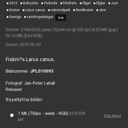
2010
Bohuslän
Fiskmås
friluftsliv
fågel
fåglar
Juni
Koster
Larus canus
nationalpark
Nordkoster
skor
Sverige
vandringskängor
Storlek
: 3744x5242 pixlar | 32x44 cm @ 300 dpi | 8.32 MB (jpg) |
56.15 MB (8 bit RGB)
Datum
: 2010-06-03
Fiskm?s.Larus canus.
Bildnummer:
JPL010093
Fotograf:
Jan-Peter Lahall
Releaser:
Royaltyfria bilder
1 Mb (750px - webb - RGB)
517x724
536,00 kr
pxl