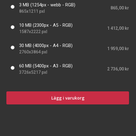
3 MB (1254px - webb - RGB)
865,00 kr
865x1211 pxl
10 MB (2300px - A5 - RGB)
1 412,00 kr
1587x2222 pxl
30 MB (4000px - A4 - RGB)
1 959,00 kr
2760x3864 pxl
60 MB (5400px - A3 - RGB)
2 736,00 kr
3726x5217 pxl
Lägg i varukorg