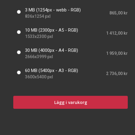
3 MB (1254px - webb - RGB)
865,00 kr
836x1254 pxl
10 MB (2300px - A5 - RGB)
1 412,00 kr
1533x2300 pxl
30 MB (4000px - A4 - RGB)
1 959,00 kr
2666x3999 pxl
60 MB (5400px - A3 - RGB)
2 736,00 kr
3600x5400 pxl
Lägg i varukorg