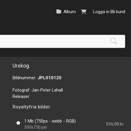
Album
Logga in
Bli kund
Urskog.
Bildnummer:
JPL010120
Fotograf:
Jan-Peter Lahall
Releaser:
Royaltyfria bilder
1 Mb (750px - webb - RGB)
536,00 kr
500x750 pxl