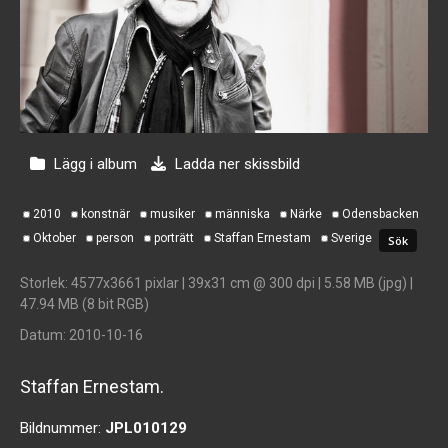
Lägg i album
Ladda ner skissbild
2010
konstnär
musiker
människa
Närke
Odensbacken
Oktober
person
porträtt
Staffan Ernestam
Sverige
Storlek
: 4577x3661 pixlar | 39x31 cm @ 300 dpi | 5.58 MB (jpg) |
47.94 MB (8 bit RGB)
Datum
: 2010-10-16
Staffan Ernestam.
Bildnummer:
JPL010129