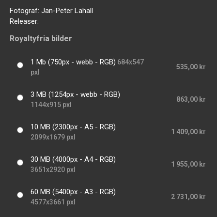
Fotograf:
Jan-Peter Lahall
Releaser:
Royaltyfria bilder
1 Mb (750px - webb - RGB)
684x547
535,00 kr
pxl
3 MB (1254px - webb - RGB)
863,00 kr
1144x915 pxl
10 MB (2300px - A5 - RGB)
1 409,00 kr
2099x1679 pxl
30 MB (4000px - A4 - RGB)
1 955,00 kr
3651x2920 pxl
60 MB (5400px - A3 - RGB)
2 731,00 kr
4577x3661 pxl