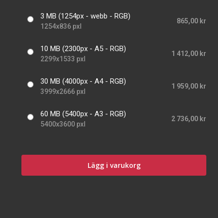
3 MB (1254px - webb - RGB)
865,00 kr
1254x836 pxl
10 MB (2300px - A5 - RGB)
1 412,00 kr
2299x1533 pxl
30 MB (4000px - A4 - RGB)
1 959,00 kr
3999x2666 pxl
60 MB (5400px - A3 - RGB)
2 736,00 kr
5400x3600 pxl
Lägg i varukorg