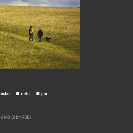
iskor
natur
par
16 MB (8 bit RGB)