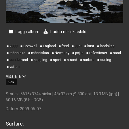
Lägg i album
Ladda ner skissbild
2009
Cornwall
England
fritid
Juni
kust
landskap
människa
människan
Newquay
pojke
reflextioner
sand
sandstrand
spegling
sport
strand
surfare
surfing
vatten
Visa alla
Storlek
: 5616x3744 pixlar | 48x32 cm @ 300 dpi | 13.3 MB (jpg) |
60.16 MB (8 bit RGB)
Datum
: 2009-06-07
Surfare.