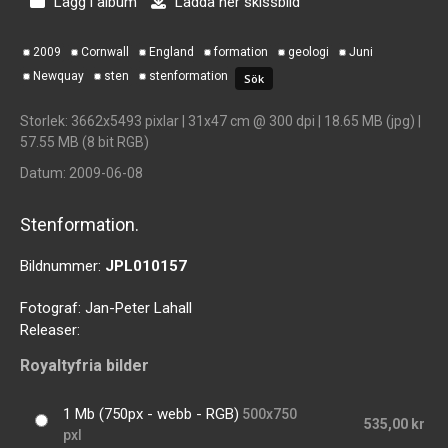
Lägg i album
Ladda ner skissbild
2009
Cornwall
England
formation
geologi
Juni
Newquay
sten
stenformation
Storlek
: 3662x5493 pixlar | 31x47 cm @ 300 dpi | 18.65 MB (jpg) |
57.55 MB (8 bit RGB)
Datum
: 2009-06-08
Stenformation.
Bildnummer:
JPL010157
Fotograf:
Jan-Peter Lahall
Releaser:
Royaltyfria bilder
1 Mb (750px - webb - RGB)
500x750
535,00 kr
pxl