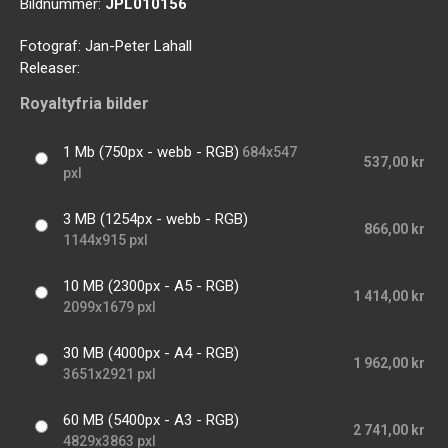
Bildnummer:
JPL010156
Fotograf:
Jan-Peter Lahall
Releaser:
Royaltyfria bilder
1 Mb (750px - webb - RGB)
684x547
537,00 kr
pxl
3 MB (1254px - webb - RGB)
866,00 kr
1144x915 pxl
10 MB (2300px - A5 - RGB)
1 414,00 kr
2099x1679 pxl
30 MB (4000px - A4 - RGB)
1 962,00 kr
3651x2921 pxl
60 MB (5400px - A3 - RGB)
2 741,00 kr
4829x3863 pxl