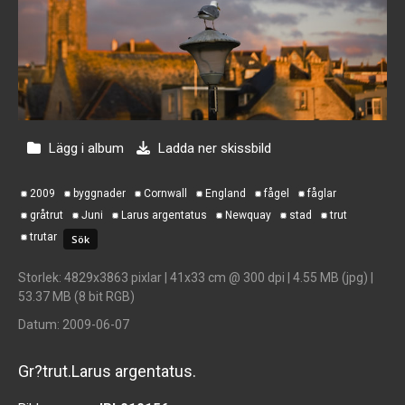
Lägg i album
Ladda ner skissbild
2009
byggnader
Cornwall
England
fågel
fåglar
gråtrut
Juni
Larus argentatus
Newquay
stad
trut
trutar
Storlek
: 4829x3863 pixlar | 41x33 cm @ 300 dpi | 4.55 MB (jpg) |
53.37 MB (8 bit RGB)
Datum
: 2009-06-07
Gr?trut.Larus argentatus.