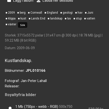
Lägg i album
Ladda ner skissbild
2009
berg
Cornwall
England
geologi
hav
Juni
klippa
kust
Lands End
landskap
lav
stup
vatten
växter
Storlek
: 3715x5572 pixlar | 31x47 cm @ 300 dpi | 18.78 MB (jpg) |
59.22 MB (8 bit RGB)
Datum
: 2009-06-09
Kustlandskap.
Bildnummer:
JPL010166
Fotograf:
Jan-Peter Lahall
Releaser:
Royaltyfria bilder
1 Mb (750px - webb - RGB)
500x750