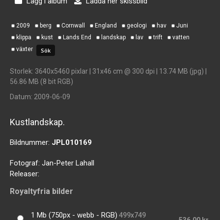
Lägg i album
Ladda ner skissbild
2009
berg
Cornwall
England
geologi
hav
Juni
klippa
kust
Lands End
landskap
lav
trift
vatten
växter
Storlek
: 3640x5460 pixlar | 31x46 cm @ 300 dpi | 13.74 MB (jpg) |
56.86 MB (8 bit RGB)
Datum
: 2009-06-09
Kustlandskap.
Bildnummer:
JPL010169
Fotograf:
Jan-Peter Lahall
Releaser:
Royaltyfria bilder
1 Mb (750px - webb - RGB)
499x749