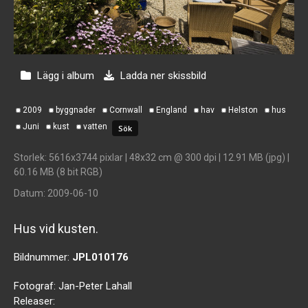
Lägg i album
Ladda ner skissbild
2009
byggnader
Cornwall
England
hav
Helston
hus
Juni
kust
vatten
Storlek
: 5616x3744 pixlar | 48x32 cm @ 300 dpi | 12.91 MB (jpg) |
60.16 MB (8 bit RGB)
Datum
: 2009-06-10
Hus vid kusten.
Bildnummer:
JPL010176
Fotograf:
Jan-Peter Lahall
Releaser: