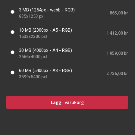
3 MB (1254px - webb - RGB)
865,00 kr
835x1253 pxl
10 MB (2300px - A5 - RGB)
1 412,00 kr
1533x2300 pxl
30 MB (4000px - A4 - RGB)
1 959,00 kr
2666x4000 pxl
60 MB (5400px - A3 - RGB)
2 736,00 kr
3599x5400 pxl
Lägg i varukorg