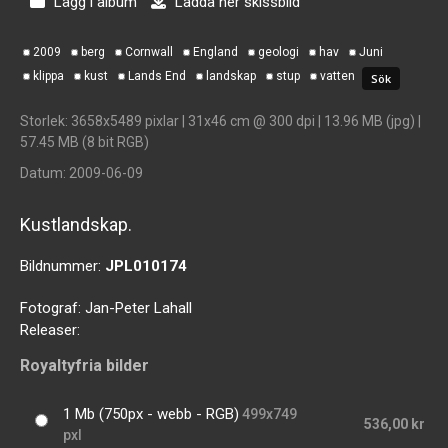
Lägg i album
Ladda ner skissbild
2009
berg
Cornwall
England
geologi
hav
Juni
klippa
kust
Lands End
landskap
stup
vatten
Storlek
: 3658x5489 pixlar | 31x46 cm @ 300 dpi | 13.96 MB (jpg) |
57.45 MB (8 bit RGB)
Datum
: 2009-06-09
Kustlandskap.
Bildnummer:
JPL010174
Fotograf:
Jan-Peter Lahall
Releaser:
Royaltyfria bilder
1 Mb (750px - webb - RGB)
499x749
536,00 kr
pxl