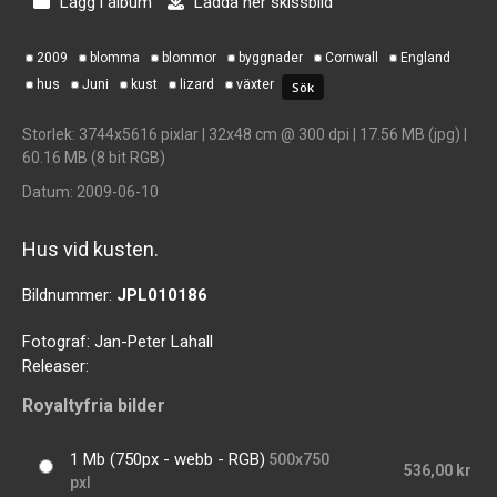
Lägg i album
Ladda ner skissbild
2009
blomma
blommor
byggnader
Cornwall
England
hus
Juni
kust
lizard
växter
Storlek
: 3744x5616 pixlar | 32x48 cm @ 300 dpi | 17.56 MB (jpg) |
60.16 MB (8 bit RGB)
Datum
: 2009-06-10
Hus vid kusten.
Bildnummer:
JPL010186
Fotograf:
Jan-Peter Lahall
Releaser:
Royaltyfria bilder
1 Mb (750px - webb - RGB)
500x750
536,00 kr
pxl