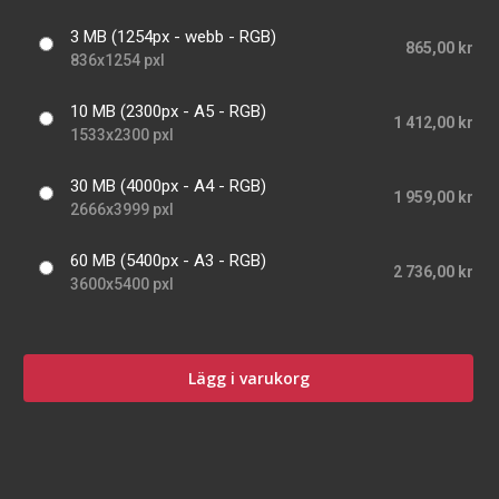
3 MB (1254px - webb - RGB)
865,00 kr
836x1254 pxl
10 MB (2300px - A5 - RGB)
1 412,00 kr
1533x2300 pxl
30 MB (4000px - A4 - RGB)
1 959,00 kr
2666x3999 pxl
60 MB (5400px - A3 - RGB)
2 736,00 kr
3600x5400 pxl
Lägg i varukorg