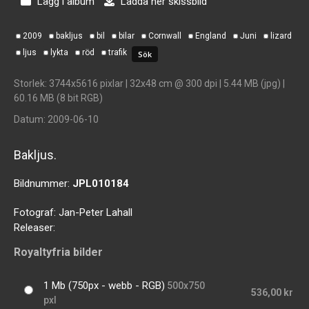
Lägg i album
Ladda ner skissbild
2009
bakljus
bil
bilar
Cornwall
England
Juni
lizard
ljus
lykta
röd
trafik
Storlek
: 3744x5616 pixlar | 32x48 cm @ 300 dpi | 5.44 MB (jpg) |
60.16 MB (8 bit RGB)
Datum
: 2009-06-10
Bakljus.
Bildnummer:
JPL010184
Fotograf:
Jan-Peter Lahall
Releaser:
Royaltyfria bilder
1 Mb (750px - webb - RGB)
500x750
536,00 kr
pxl