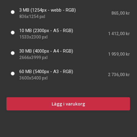
3 MB (1254px - webb - RGB)
865,00 kr
836x1254 pxl
10 MB (2300px - A5 - RGB)
1 412,00 kr
1533x2300 pxl
30 MB (4000px - A4 - RGB)
1 959,00 kr
2666x3999 pxl
60 MB (5400px - A3 - RGB)
2 736,00 kr
3600x5400 pxl
Lägg i varukorg