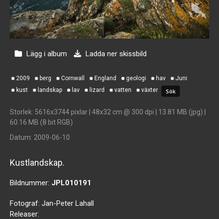
Lägg i album
Ladda ner skissbild
2009
berg
Cornwall
England
geologi
hav
Juni
kust
landskap
lav
lizard
vatten
växter
Storlek
: 5616x3744 pixlar | 48x32 cm @ 300 dpi | 13.81 MB (jpg) |
60.16 MB (8 bit RGB)
Datum
: 2009-06-10
Kustlandskap.
Bildnummer:
JPL010191
Fotograf:
Jan-Peter Lahall
Releaser: