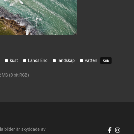
kust
Lands End
landskap
vatten
2 MB (8 bit RGB)
la bilder är skyddade av