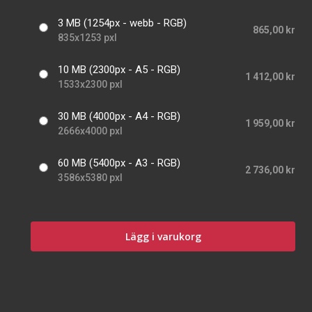
3 MB (1254px - webb - RGB)
865,00 kr
835x1253 pxl
10 MB (2300px - A5 - RGB)
1 412,00 kr
1533x2300 pxl
30 MB (4000px - A4 - RGB)
1 959,00 kr
2666x4000 pxl
60 MB (5400px - A3 - RGB)
2 736,00 kr
3586x5380 pxl
Lägg i varukorg