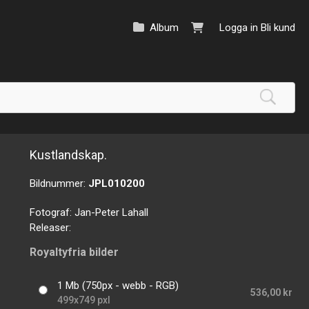
Album
Logga in
Bli kund
Kustlandskap.
Bildnummer:
JPL010200
Fotograf:
Jan-Peter Lahall
Releaser:
Royaltyfria bilder
1 Mb (750px - webb - RGB)
536,00 kr
499x749 pxl