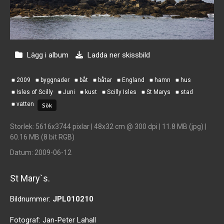
Lägg i album
Ladda ner skissbild
2009
byggnader
båt
båtar
England
hamn
hus
Isles of Scilly
Juni
kust
Scilly Isles
St Marys
stad
vatten
Storlek
: 5616x3744 pixlar | 48x32 cm @ 300 dpi | 11.8 MB (jpg) |
60.16 MB (8 bit RGB)
Datum
: 2009-06-12
St Mary`s.
Bildnummer:
JPL010210
Fotograf:
Jan-Peter Lahall