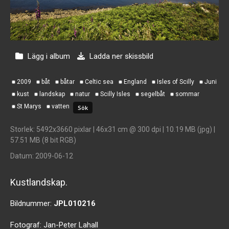
Lägg i album
Ladda ner skissbild
2009
båt
båtar
Celtic sea
England
Isles of Scilly
Juni
kust
landskap
natur
Scilly Isles
segelbåt
sommar
St Marys
vatten
Storlek
: 5492x3660 pixlar | 46x31 cm @ 300 dpi | 10.19 MB (jpg) |
57.51 MB (8 bit RGB)
Datum
: 2009-06-12
Kustlandskap.
Bildnummer:
JPL010216
Fotograf:
Jan-Peter Lahall