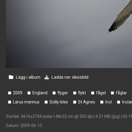
Lägg i album
Ladda ner skissbild
2009
England
flyger
flykt
fågel
fåglar
Larus marinus
Scilly Isles
St Agnes
trut
truta
Storlek
: 5616x3744 pixlar | 48x32 cm @ 300 dpi | 4.21 MB (jpg) | 60.1
Datum
: 2009-06-13