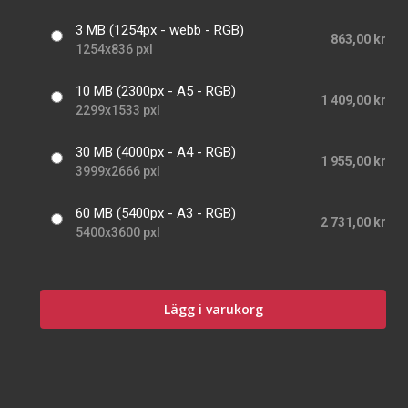
3 MB (1254px - webb - RGB)
863,00 kr
1254x836 pxl
10 MB (2300px - A5 - RGB)
1 409,00 kr
2299x1533 pxl
30 MB (4000px - A4 - RGB)
1 955,00 kr
3999x2666 pxl
60 MB (5400px - A3 - RGB)
2 731,00 kr
5400x3600 pxl
Lägg i varukorg