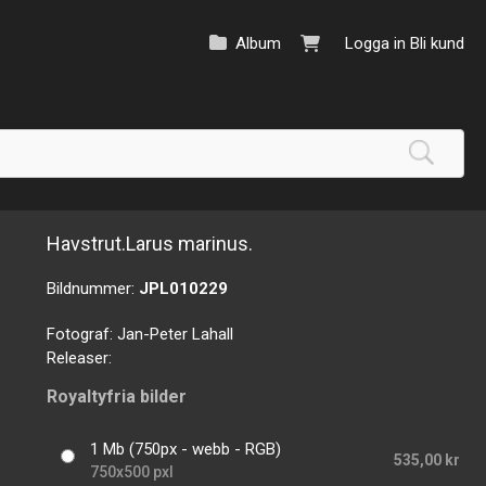
Album
Logga in
Bli kund
Havstrut.Larus marinus.
Bildnummer:
JPL010229
Fotograf:
Jan-Peter Lahall
Releaser:
Royaltyfria bilder
1 Mb (750px - webb - RGB)
535,00 kr
750x500 pxl