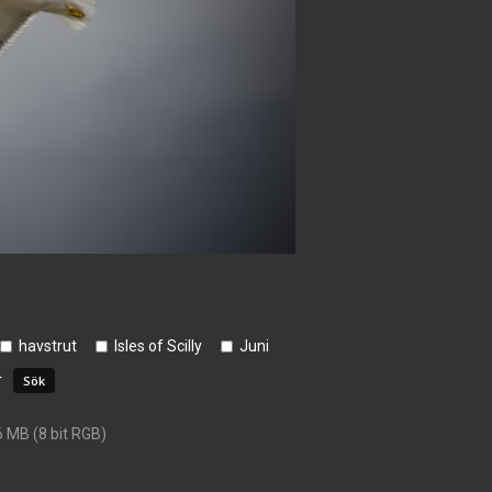
havstrut
Isles of Scilly
Juni
r
6 MB (8 bit RGB)