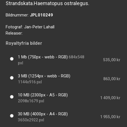
Strandskata.Haematopus ostralegus.
Bildnummer:
JPL010249
Fotograf:
Jan-Peter Lahall
Releaser:
Royaltyfria bilder
1 Mb (750px - webb - RGB)
684x548
535,00 kr
pxl
3 MB (1254px - webb - RGB)
863,00 kr
1144x916 pxl
10 MB (2300px - A5 - RGB)
1 409,00 kr
2098x1679 pxl
30 MB (4000px - A4 - RGB)
1 955,00 kr
3650x2922 pxl