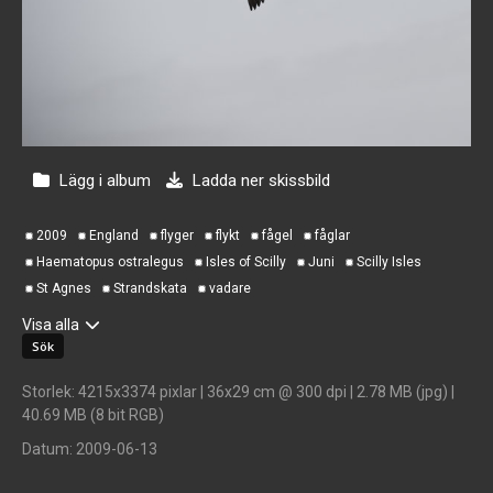
Lägg i album
Ladda ner skissbild
2009
England
flyger
flykt
fågel
fåglar
Haematopus ostralegus
Isles of Scilly
Juni
Scilly Isles
St Agnes
Strandskata
vadare
Visa alla
Storlek
: 4215x3374 pixlar | 36x29 cm @ 300 dpi | 2.78 MB (jpg) |
40.69 MB (8 bit RGB)
Datum
: 2009-06-13