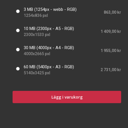
3 MB (1254px - webb - RGB)
863,00 kr
1254x836 pxl
10 MB (2300px - A5 - RGB)
1 409,00 kr
2300x1533 pxl
30 MB (4000px - A4 - RGB)
1 955,00 kr
4000x2665 pxl
60 MB (5400px - A3 - RGB)
2 731,00 kr
5140x3425 pxl
Lägg i varukorg