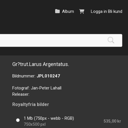
Album
Logga in
Bli kund
Gr?trut.Larus Argentatus.
Bildnummer:
JPL010247
Fotograf:
Jan-Peter Lahall
Releaser:
Royaltyfria bilder
1 Mb (750px - webb - RGB)
535,00 kr
750x500 pxl