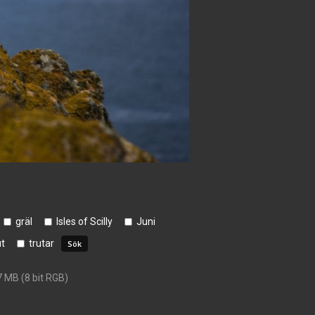
gräl
Isles of Scilly
Juni
ut
trutar
7 MB (8 bit RGB)