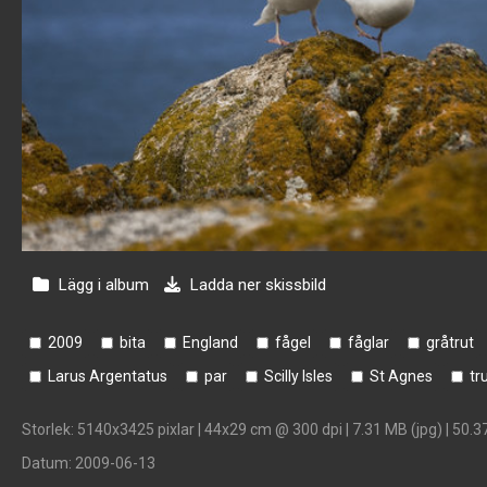
Lägg i album
Ladda ner skissbild
2009
bita
England
fågel
fåglar
gråtrut
Larus Argentatus
par
Scilly Isles
St Agnes
tr
Storlek
: 5140x3425 pixlar | 44x29 cm @ 300 dpi | 7.31 MB (jpg) | 50.3
Datum
: 2009-06-13