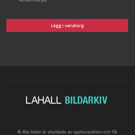
4050x3543 pxl
Lägg i varukorg
© Alla bilder är skyddade av upphovsrätten och får