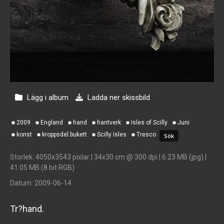
Lägg i album
Ladda ner skissbild
2009
England
hand
hantverk
Isles of Scilly
Juni
konst
kroppsdel.bukett
Scilly Isles
Tresco
Storlek
: 4050x3543 pixlar | 34x30 cm @ 300 dpi | 6.23 MB (jpg) |
41.05 MB (8 bit RGB)
Datum
: 2009-06-14
Tr?hand.