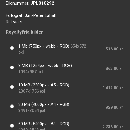
Bildnummer:
JPL010292
Fotograf:
Jan-Peter Lahall
Releaser:
Royaltyfria bilder
1 Mb (750px - webb - RGB)
654x572
536,00 kr
pxl
3 MB (1254px - webb - RGB)
865,00 kr
1094x957 pxl
10 MB (2300px - A5 - RGB)
1 412,00 kr
2007x1756 pxl
30 MB (4000px - A4 - RGB)
1 959,00 kr
3491x3054 pxl
60 MB (5400px - A3 - RGB)
2 736,00 kr