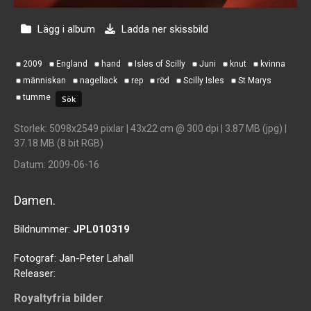
Lägg i album
Ladda ner skissbild
2009
England
hand
Isles of Scilly
Juni
knut
kvinna
människan
nagellack
rep
röd
Scilly Isles
St Marys
tumme
Storlek
: 5098x2549 pixlar | 43x22 cm @ 300 dpi | 3.87 MB (jpg) |
37.18 MB (8 bit RGB)
Datum
: 2009-06-16
Damen.
Bildnummer:
JPL010319
Fotograf:
Jan-Peter Lahall
Releaser:
Royaltyfria bilder