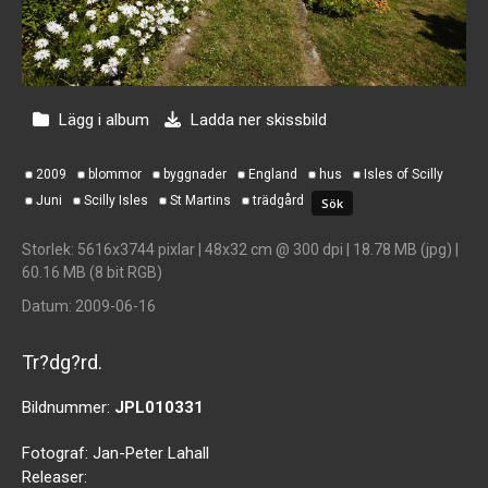
Lägg i album
Ladda ner skissbild
2009
blommor
byggnader
England
hus
Isles of Scilly
Juni
Scilly Isles
St Martins
trädgård
Storlek
: 5616x3744 pixlar | 48x32 cm @ 300 dpi | 18.78 MB (jpg) |
60.16 MB (8 bit RGB)
Datum
: 2009-06-16
Tr?dg?rd.
Bildnummer:
JPL010331
Fotograf:
Jan-Peter Lahall
Releaser: