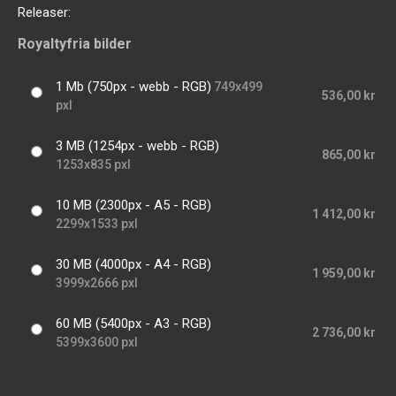
Releaser:
Royaltyfria bilder
1 Mb (750px - webb - RGB)
749x499
536,00 kr
pxl
3 MB (1254px - webb - RGB)
865,00 kr
1253x835 pxl
10 MB (2300px - A5 - RGB)
1 412,00 kr
2299x1533 pxl
30 MB (4000px - A4 - RGB)
1 959,00 kr
3999x2666 pxl
60 MB (5400px - A3 - RGB)
2 736,00 kr
5399x3600 pxl