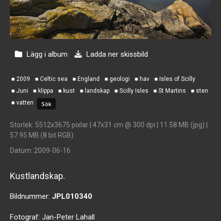
Lägg i album
Ladda ner skissbild
2009
Celtic sea
England
geologi
hav
Isles of Scilly
Juni
klippa
kust
landskap
Scilly Isles
St Martins
sten
vatten
Storlek
: 5512x3675 pixlar | 47x31 cm @ 300 dpi | 11.58 MB (jpg) |
57.95 MB (8 bit RGB)
Datum
: 2009-06-16
Kustlandskap.
Bildnummer:
JPL010340
Fotograf:
Jan-Peter Lahall