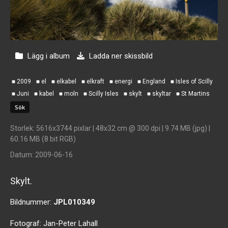
Lägg i album
Ladda ner skissbild
2009
el
elkabel
elkraft
energi
England
Isles of Scilly
Juni
kabel
moln
Scilly Isles
skylt
skyltar
St Martins
Storlek
: 5616x3744 pixlar | 48x32 cm @ 300 dpi | 9.74 MB (jpg) |
60.16 MB (8 bit RGB)
Datum
: 2009-06-16
Skylt.
Bildnummer:
JPL010349
Fotograf:
Jan-Peter Lahall