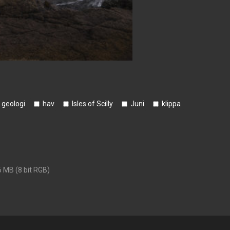
geologi
hav
Isles of Scilly
Juni
klippa
6 MB (8 bit RGB)