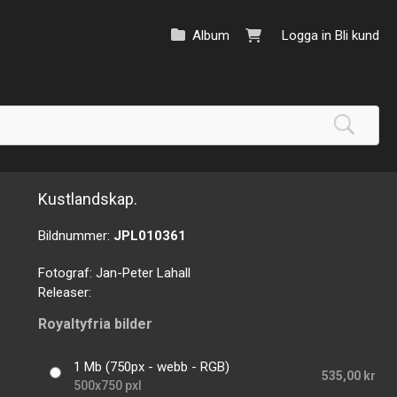
Album
Logga in
Bli kund
Kustlandskap.
Bildnummer:
JPL010361
Fotograf:
Jan-Peter Lahall
Releaser:
Royaltyfria bilder
1 Mb (750px - webb - RGB)
535,00 kr
500x750 pxl