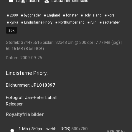
Lägg i album
Ladda ner skissbild
2009
byggnader
England
fönster
Holy Island
kors
kyrka
Lindisfarne Priory
Northumberland
ruin
september
Storlek
: 3744x5616 pixlar | 32x48 cm @ 300 dpi | 7.77 MB (jpg) |
60.16 MB (8 bit RGB)
Datum
: 2009-09-25
Lindisfarne Priory.
Bildnummer:
JPL010397
Fotograf:
Jan-Peter Lahall
Releaser:
Royaltyfria bilder
1 Mb (750px - webb - RGB)
500x750
535,00 kr