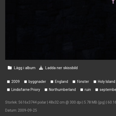
Lägg i album
Ladda ner skissbild
2009
byggnader
England
fönster
Holy Island
Lindisfarne Priory
Northumberland
ruin
septembe
Storlek
: 5616x3744 pixlar | 48x32 cm @ 300 dpi | 5.78 MB (jpg) | 60.1
Datum
: 2009-09-25