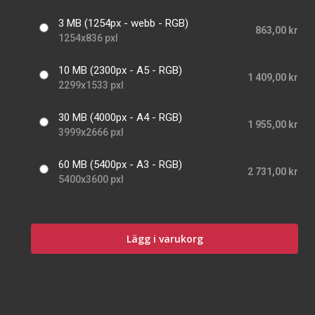
3 MB (1254px - webb - RGB)
863,00 kr
1254x836 pxl
10 MB (2300px - A5 - RGB)
1 409,00 kr
2299x1533 pxl
30 MB (4000px - A4 - RGB)
1 955,00 kr
3999x2666 pxl
60 MB (5400px - A3 - RGB)
2 731,00 kr
5400x3600 pxl
Lägg i varukorg