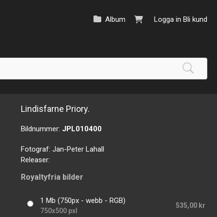
Album
Logga in
Bli kund
Lindisfarne Priory.
Bildnummer:
JPL010400
Fotograf:
Jan-Peter Lahall
Releaser:
Royaltyfria bilder
1 Mb (750px - webb - RGB)
535,00 kr
750x500 pxl