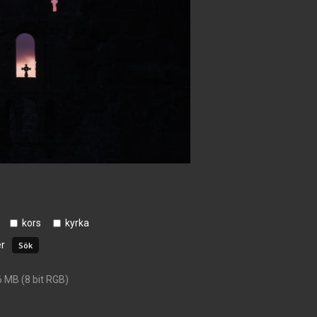
kors
kyrka
r
6 MB (8 bit RGB)