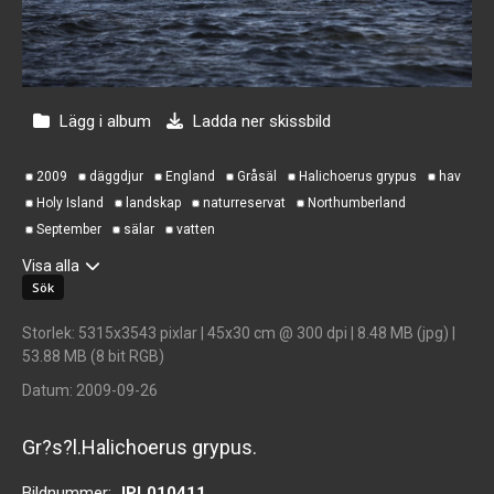
Lägg i album
Ladda ner skissbild
2009
däggdjur
England
Gråsäl
Halichoerus grypus
hav
Holy Island
landskap
naturreservat
Northumberland
September
sälar
vatten
Visa alla
Storlek
: 5315x3543 pixlar | 45x30 cm @ 300 dpi | 8.48 MB (jpg) |
53.88 MB (8 bit RGB)
Datum
: 2009-09-26
Gr?s?l.Halichoerus grypus.
Bildnummer:
JPL010411