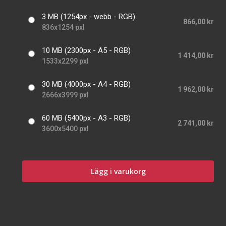
3 MB (1254px - webb - RGB)
866,00 kr
836x1254 pxl
10 MB (2300px - A5 - RGB)
1 414,00 kr
1533x2299 pxl
30 MB (4000px - A4 - RGB)
1 962,00 kr
2666x3999 pxl
60 MB (5400px - A3 - RGB)
2 741,00 kr
3600x5400 pxl
Lägg i varukorg