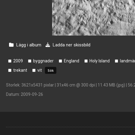
Lägg i album
Ladda ner skissbild
2009
byggnader
England
Holy Island
landmä
trekant
vit
Storlek
: 3621x5431 pixlar | 31x46 cm @ 300 dpi | 11.43 MB (jpg) | 56.
Datum
: 2009-09-26