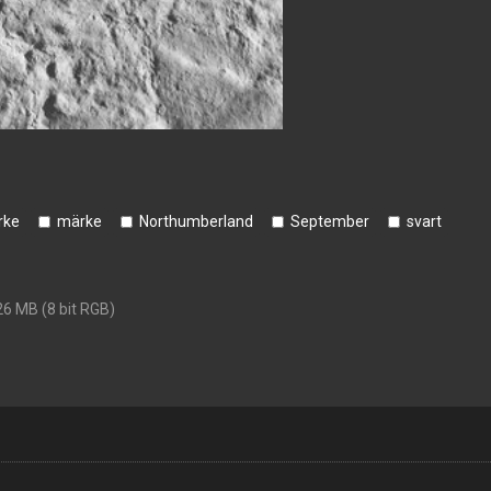
rke
märke
Northumberland
September
svart
26 MB (8 bit RGB)