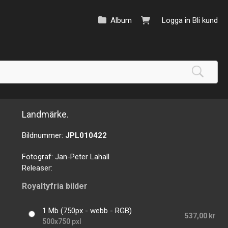
Album
Logga in
Bli kund
Landmärke.
Bildnummer:
JPL010422
Fotograf:
Jan-Peter Lahall
Releaser:
Royaltyfria bilder
1 Mb (750px - webb - RGB)
537,00 kr
500x750 pxl