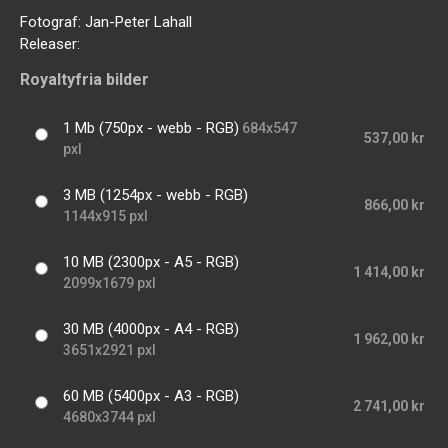
Fotograf:
Jan-Peter Lahall
Releaser:
Royaltyfria bilder
1 Mb (750px - webb - RGB)
684x547
537,00 kr
pxl
3 MB (1254px - webb - RGB)
866,00 kr
1144x915 pxl
10 MB (2300px - A5 - RGB)
1 414,00 kr
2099x1679 pxl
30 MB (4000px - A4 - RGB)
1 962,00 kr
3651x2921 pxl
60 MB (5400px - A3 - RGB)
2 741,00 kr
4680x3744 pxl