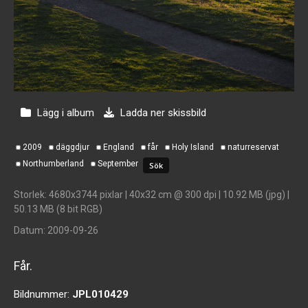
Lägg i album
Ladda ner skissbild
2009
däggdjur
England
får
Holy Island
naturreservat
Northumberland
September
Storlek
: 4680x3744 pixlar | 40x32 cm @ 300 dpi | 10.92 MB (jpg) |
50.13 MB (8 bit RGB)
Datum
: 2009-09-26
Får.
Bildnummer:
JPL010429