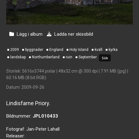
Lägg i album
Ladda ner skissbild
2009
byggnader
England
Holy Island
kväll
kyrka
landskap
Northumberland
ruin
September
Storlek
: 5616x3744 pixlar | 48x32 cm @ 300 dpi | 7.91 MB (jpg) |
60.16 MB (8 bit RGB)
Datum
: 2009-09-26
Lindisfarne Priory.
Bildnummer:
JPL010433
Fotograf:
Jan-Peter Lahall
Releaser: