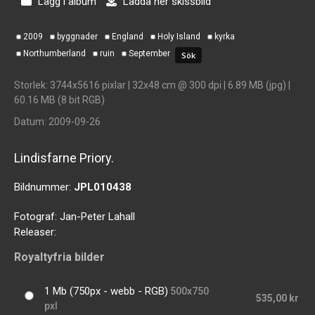
Lägg i album
Ladda ner skissbild
2009
byggnader
England
Holy Island
kyrka
Northumberland
ruin
September
Storlek
: 3744x5616 pixlar | 32x48 cm @ 300 dpi | 6.89 MB (jpg) |
60.16 MB (8 bit RGB)
Datum
: 2009-09-26
Lindisfarne Priory.
Bildnummer:
JPL010438
Fotograf:
Jan-Peter Lahall
Releaser:
Royaltyfria bilder
1 Mb (750px - webb - RGB)
500x750
535,00 kr
pxl