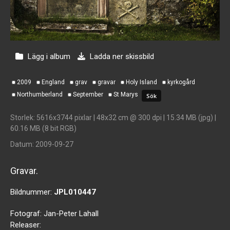
Lägg i album
Ladda ner skissbild
2009
England
grav
gravar
Holy Island
kyrkogård
Northumberland
September
St Marys
Storlek
: 5616x3744 pixlar | 48x32 cm @ 300 dpi | 15.34 MB (jpg) |
60.16 MB (8 bit RGB)
Datum
: 2009-09-27
Gravar.
Bildnummer:
JPL010447
Fotograf:
Jan-Peter Lahall
Releaser: