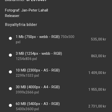
Fotograf:
Jan-Peter Lahall
Releaser:
Royaltyfria bilder
1 Mb (750px - webb - RGB)
750x500
535,00 kr
pxl
3 MB (1254px - webb - RGB)
863,00 kr
1254x836 pxl
10 MB (2300px - A5 - RGB)
1 409,00 kr
2299x1533 pxl
30 MB (4000px - A4 - RGB)
1 955,00 kr
3999x2666 pxl
60 MB (5400px - A3 - RGB)
2 731,00 kr
5400x3600 pxl