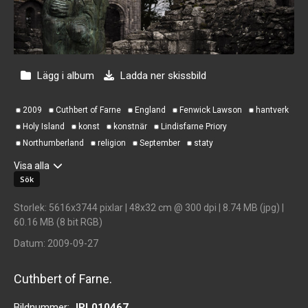
Lägg i album
Ladda ner skissbild
2009
Cuthbert of Farne
England
Fenwick Lawson
hantverk
Holy Island
konst
konstnär
Lindisfarne Priory
Northumberland
religion
September
staty
Visa alla
Storlek
: 5616x3744 pixlar | 48x32 cm @ 300 dpi | 8.74 MB (jpg) |
60.16 MB (8 bit RGB)
Datum
: 2009-09-27
Cuthbert of Farne.
Bildnummer:
JPL010467