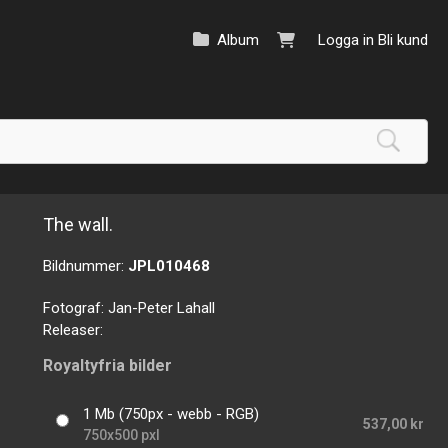
Album
Logga in
Bli kund
The wall.
Bildnummer:
JPL010468
Fotograf:
Jan-Peter Lahall
Releaser:
Royaltyfria bilder
1 Mb (750px - webb - RGB)
537,00 kr
750x500 pxl