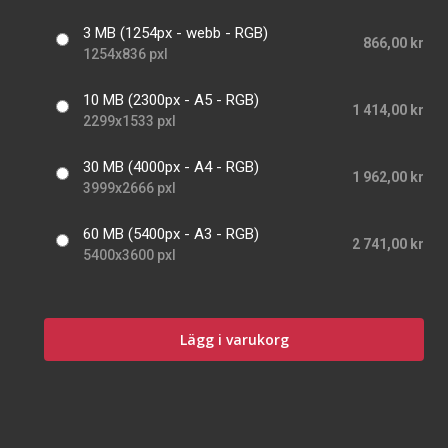
3 MB (1254px - webb - RGB)
866,00 kr
1254x836 pxl
10 MB (2300px - A5 - RGB)
1 414,00 kr
2299x1533 pxl
30 MB (4000px - A4 - RGB)
1 962,00 kr
3999x2666 pxl
60 MB (5400px - A3 - RGB)
2 741,00 kr
5400x3600 pxl
Lägg i varukorg