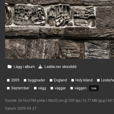
Lägg i album
Ladda ner skissbild
2009
byggnader
England
Holy Island
Lindisfa
September
vägg
väggar
väggen
Storlek
: 5616x3744 pixlar | 48x32 cm @ 300 dpi | 16.71 MB (jpg) | 60.
Datum
: 2009-09-27