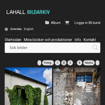
Album
Logga in
Bli kund
Svenska
English
Startsidan
Mina böcker och produktioner
Info
Kontakt
Beställ: Kalender 2025
...
Föreg.
1
2
3
8
Nästa