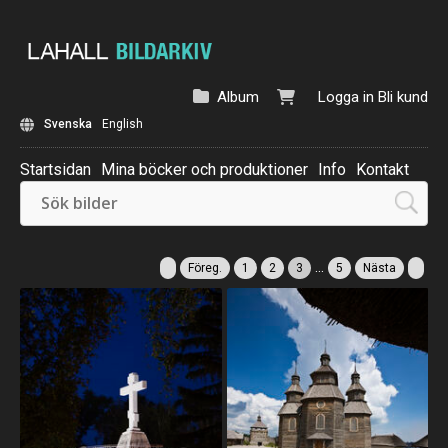
Album
Logga in
Bli kund
Svenska
English
Startsidan
Mina böcker och produktioner
Info
Kontakt
Beställ: Kalender 2025
...
Föreg.
1
2
3
5
Nästa