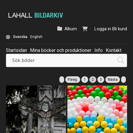
Album
Logga in
Bli kund
Svenska
English
Startsidan
Mina böcker och produktioner
Info
Kontakt
Beställ: Kalender 2025
Föreg.
1
2
3
Nästa